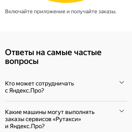
Включайте приложение и получайте заказы.
Ответы на самые частые
вопросы
Кто может сотрудничать
с Яндекс.Про?
Таксопарки-партнёры, прямые партнёры —
Какие машины могут выполнять
самозанятые и ИП. При регистрации
заказы сервисов «Рутакси»
в одном из таксопарков будет создан
и Яндекс.Про?
профиль с вашими данными, сотрудничать