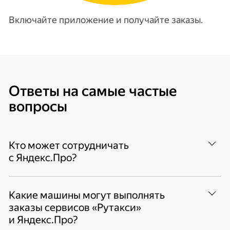
Включайте приложение и получайте заказы.
Ответы на самые частые
вопросы
Кто может сотрудничать
с Яндекс.Про?
Таксопарки-партнёры, прямые партнёры —
Какие машины могут выполнять
самозанятые и ИП. При регистрации
заказы сервисов «Рутакси»
в одном из таксопарков будет создан
и Яндекс.Про?
профиль с вашими данными, сотрудничать