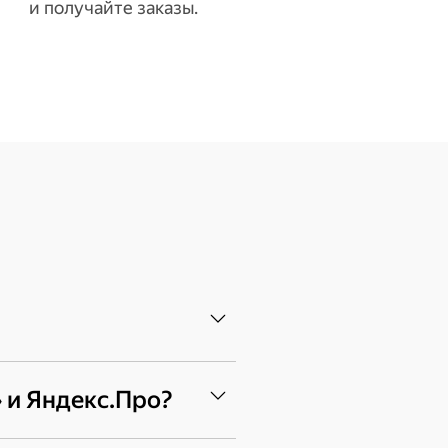
и получайте заказы.
в одном из таксопарков
 и Яндекс.Про?
ящим вам парком.