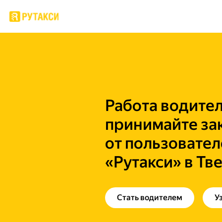
Работа водител
принимайте за
от пользовател
«Рутакси» в Тв
Стать водителем
У