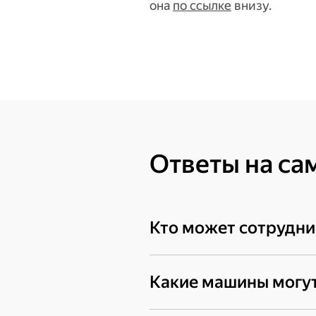
она
по ссылке
внизу.
Ответы на са
Кто может сотрудни
Таксопарки-партнёры, прям
Какие машины могут
будет создан профиль с в