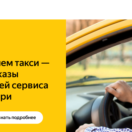
ем такси —
казы
ей сервиса
ери
знать подробнее