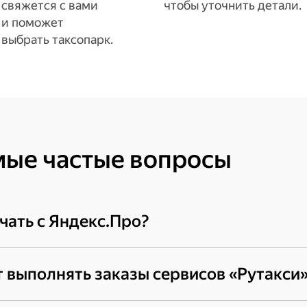
свяжется с вами
чтобы уточнить детали.
и поможет
выбрать таксопарк.
мые частые вопросы
чать с Яндекс.Про?
ые партнёры — самозанятые и ИП. При регистрации 
 выполнять заказы сервисов «Рутакси»
ашими данными, сотрудничать можно с любым подход