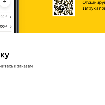
Отсканируй
загруки п
вку
читесь к заказам