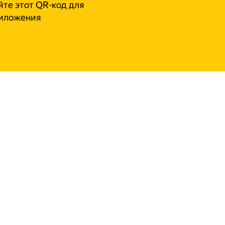
те этот QR-код для
риложения