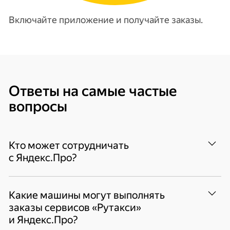
Включайте приложение и получайте заказы.
Ответы на самые частые
вопросы
Кто может сотрудничать
с Яндекс.Про?
Таксопарки-партнёры, прямые партнёры —
Какие машины могут выполнять
самозанятые и ИП. При регистрации
заказы сервисов «Рутакси»
в одном из таксопарков будет создан
и Яндекс.Про?
профиль с вашими данными, сотрудничать