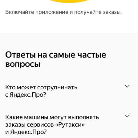
Включайте приложение и получайте заказы.
Ответы на самые частые
вопросы
Кто может сотрудничать
с Яндекс.Про?
Таксопарки-партнёры, прямые партнёры —
Какие машины могут выполнять
самозанятые и ИП. При регистрации
заказы сервисов «Рутакси»
в одном из таксопарков будет создан
и Яндекс.Про?
профиль с вашими данными, сотрудничать