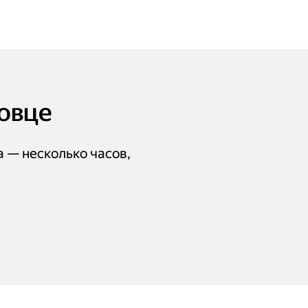
повце
а — несколько часов,