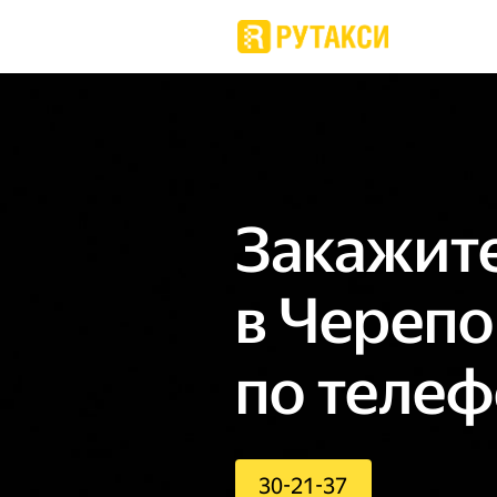
Закажите
в Черепо
по телеф
30-21-37