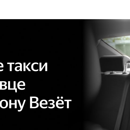
 такси
вце
ону Везёт